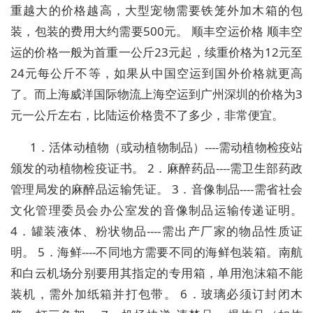
重越大的价格越高，大型宠物需要铁笼外加木箱的包
装，包装的费用大约需要500元。 顺丰空运价格 顺丰空
运的价格一般为首重一公斤23元起，续重价格为12元至
24元每公斤不等，如果从中国空运到国外价格就更高
了。而上海威洋国际物流上海空运到广州深圳的价格为3
元一公斤左右，比陆运价格贵不了多少，非常便宜。
1．活体动植物（或动植物制品）----需动植物检疫站
颁发的动植物检疫证书。 2．麻醉药品----需卫生部药政
管理局发的麻醉品运输凭证。 3．音像制品----需省社会
文化管理委员会办公室发的音像制品运输传递证明。
4．罐装液体、粉状物品----需出产厂家的物品性质证
明。 5．海鲜----不同地方需要不同的海鲜包装箱。南航
和白云机场分别要用其指定的专用箱，单用泡沫箱不能
装机，需外加纸箱并打包带。 6．玻璃必须订封闭木