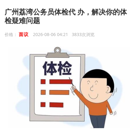
广州荔湾公务员体检代 办，解决你的体
检疑难问题
面议
价格：
2026-08-06 04:21 3833次浏览