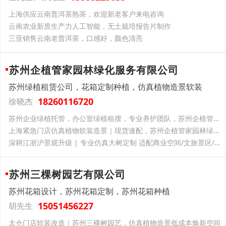
上海供应云南普洱茶熟茶，欢迎新老客户来电咨询
云南‌农业新质生产力‌人工智能，无土栽培报告片制作
三亚销售云南老普洱茶，口感好，颜色清亮
苏州企植管家园林绿化服务有限公司
苏州绿植租赁公司，花箱定制种植，仿真植物造景软装
18260116720
徐晓杰
苏州企业绿植托管，办公室绿植租摆，专业养护团队，苏州企植管家园林绿化一站式服务
上海紧急门店仿真植物软装造景｜现货速配，苏州企植管家园林绿化解你开业燃眉之急
深耕江浙沪景观升级 | 专业仿真大树定制 适配商业空间/文旅景区/厂区园区
苏州三棵树园艺有限公司
苏州花箱设计，苏州花箱定制，苏州花箱种植
15051456227
胡先生
太仓门店软装改造｜苏州三棵树园艺，仿真植物造景低成本焕新空间