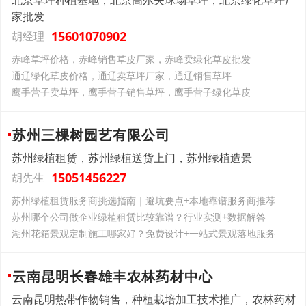
北京草坪种植基地，北京高尔夫球场草坪，北京绿化草坪厂
家批发
15601070902
胡经理
‌赤峰草坪价格，赤峰销售草皮厂家，赤峰卖绿化草皮批发
‌通辽绿化草皮价格，通辽卖草坪厂家，通辽销售草坪
鹰手营子卖草坪，鹰手营子销售草坪，鹰手营子绿化草皮
苏州三棵树园艺有限公司
苏州绿植租赁，苏州绿植送货上门，苏州绿植造景
15051456227
胡先生
苏州绿植租赁服务商挑选指南｜避坑要点+本地靠谱服务商推荐
苏州哪个公司做企业绿植租赁比较靠谱？行业实测+数据解答
湖州花箱景观定制施工哪家好？免费设计+一站式景观落地服务
云南昆明长春雄丰农林药材中心
云南昆明热带作物销售，种植栽培加工技术推广，农林药材