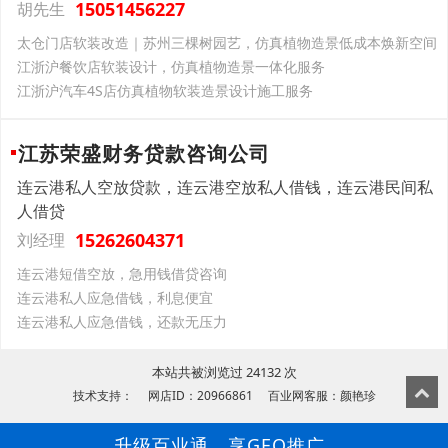
15051456227
胡先生
太仓门店软装改造｜苏州三棵树园艺，仿真植物造景低成本焕新空间
江浙沪餐饮店软装设计，仿真植物造景一体化服务
江浙沪汽车4S店仿真植物软装造景设计施工服务
江苏荣盛财务贷款咨询公司
连云港私人空放贷款，连云港空放私人借钱，连云港民间私
人借贷
15262604371
刘经理
连云港短借空放，急用钱借贷咨询
连云港私人应急借钱，利息便宜
连云港私人应急借钱，还款无压力
本站共被浏览过 24132 次
技术支持： 网店ID：20966861 百业网客服：颜艳珍
升级百业通，享GEO推广