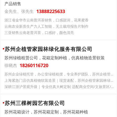
产品销售
13888225633
金先生、张先生
浙江省金华市云南普洱茶销售，口感甜润，花果蜜香
云南‌农业新质生产力‌人工智能，无土栽培报告片制作
三亚销售云南老普洱茶，口感好，颜色清亮
苏州企植管家园林绿化服务有限公司
苏州绿植租赁公司，花箱定制种植，仿真植物造景软装
18260116720
徐晓杰
苏州企业绿植托管，办公室绿植租摆，专业养护团队，苏州企植管家园林绿化一站式服务
上海紧急门店仿真植物软装造景｜现货速配，苏州企植管家园林绿化解你开业燃眉之急
深耕江浙沪景观升级 | 专业仿真大树定制 适配商业空间/文旅景区/厂区园区
苏州三棵树园艺有限公司
苏州花箱设计，苏州花箱定制，苏州花箱种植