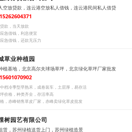
人空放贷款，连云港空放私人借钱，连云港民间私人借贷
15262604371
贷款，当天放款
应急借钱，利息便宜
应急借钱，还款无压力
城草业种植园
种植基地，北京高尔夫球场草坪，北京绿化草坪厂家批发
15601070902
中档冷季型早熟禾，成卷装车，土层厚，易存活
坪价格，种类齐全，存活率高
价格，赤峰销售草皮厂家，赤峰卖绿化草皮批发
棵树园艺有限公司
租赁，苏州绿植送货上门，苏州绿植造景