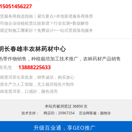
15051456227
赁服务商挑选指南｜避坑要点+本地靠谱服务商推荐
司做企业绿植租赁比较靠谱？行业实测+数据解答
观定制施工哪家好？免费设计+一站式景观落地服务
明长春雄丰农林药材中心
热带作物销售，种植栽培加工技术推广，农林药材产品销售
13888225633
张先生
南普洱茶生茶批发，销售诚信，购买放心
新质生产力‌人工智能，无土栽培报告片制作
南老普洱茶，口感好，颜色清亮
本站共被浏览过 36850 次
技术支持： 网店ID：20967254 百业网客服：颜艳珍
升级百业通，享GEO推广