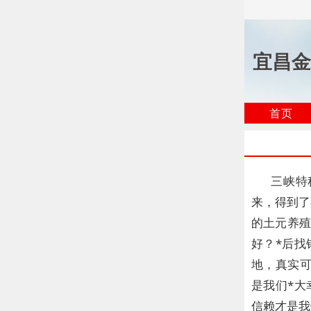
宜昌金
首页
三峡特
来，得到了
的土元养
好？*后
地，真实
是我们*
信赖才是我