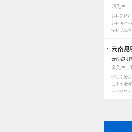
胡先生
苏州绿植租
苏州哪个公
湖州花箱景
云南昆
云南昆明
金先生、
浙江宁波云
云南‌农业
三亚销售云