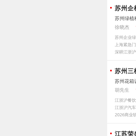
苏州企
苏州绿植
徐晓杰
苏州企业绿
上海紧急门
深耕江浙沪
苏州三
苏州花箱
胡先生
江浙沪餐饮
江浙沪汽车
2026商
江苏荣